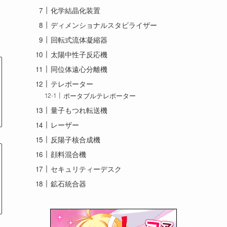
化学結晶化装置
て
ディメンショナルスタビライザー
回転式流体凝縮器
太陽中性子反応機
同位体遠心分離機
テレポーター
ポータブルテレポーター
量子もつれ転送機
レーザー
反陽子核合成機
顔料混合機
セキュリティーデスク
鉱石統合器